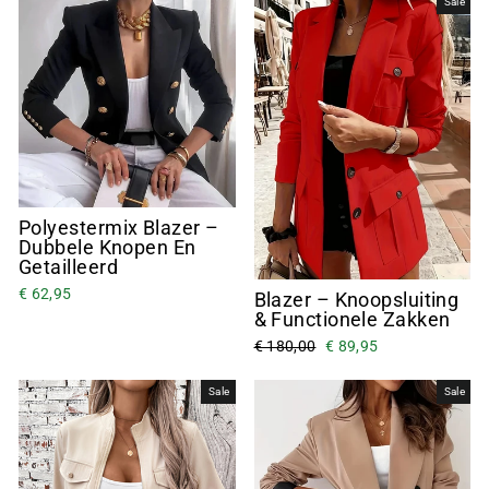
Sale
Polyestermix Blazer –
Dubbele Knopen En
Getailleerd
€ 62,95
Blazer – Knoopsluiting
& Functionele Zakken
€ 180,00
€ 89,95
Sale
Sale