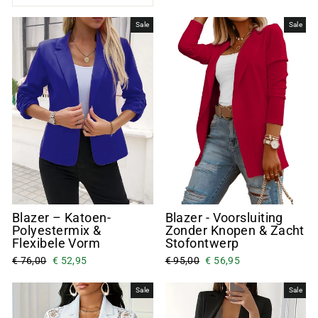
Sale
Sale
Blazer – Katoen-
Blazer - Voorsluiting
Polyestermix &
Zonder Knopen & Zacht
Flexibele Vorm
Stofontwerp
€ 76,00
€ 52,95
€ 95,00
€ 56,95
Sale
Sale