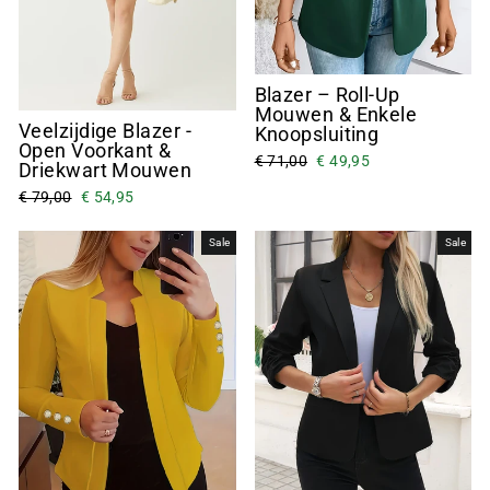
Blazer – Roll-Up
Mouwen & Enkele
Veelzijdige Blazer -
Knoopsluiting
Open Voorkant &
€ 71,00
€ 49,95
Driekwart Mouwen
€ 79,00
€ 54,95
Sale
Sale