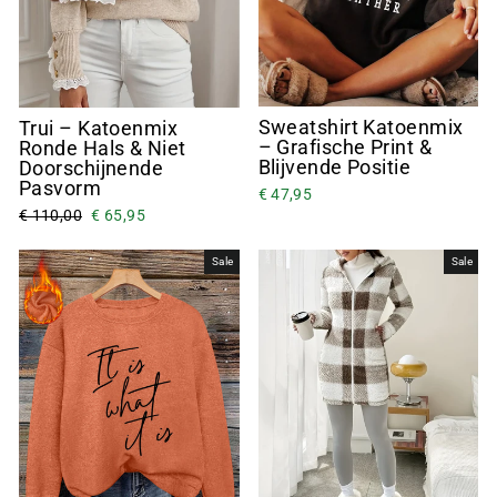
Sweatshirt Katoenmix
Trui – Katoenmix
– Grafische Print &
Ronde Hals & Niet
Blijvende Positie
Doorschijnende
Pasvorm
€ 47,95
€ 110,00
€ 65,95
Sale
Sale