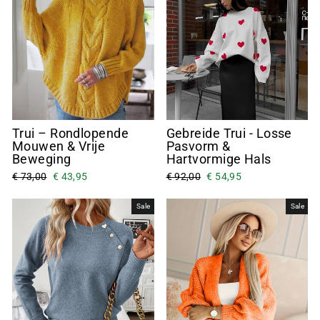
Trui – Rondlopende
Gebreide Trui - Losse
Mouwen & Vrije
Pasvorm &
Beweging
Hartvormige Hals
€ 73,00
€ 43,95
€ 92,00
€ 54,95
Sale
Sale