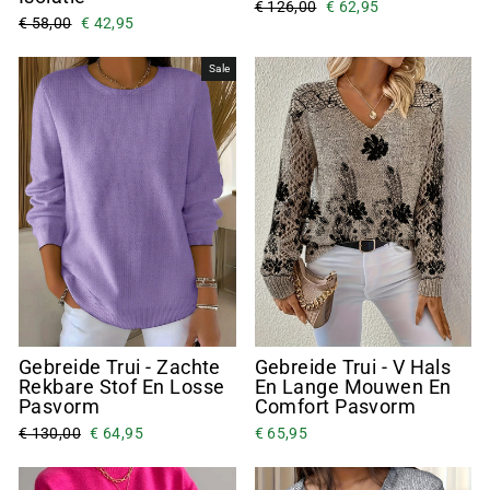
€ 126,00
€ 62,95
€ 58,00
€ 42,95
Sale
Gebreide Trui - Zachte
Gebreide Trui - V Hals
Rekbare Stof En Losse
En Lange Mouwen En
Pasvorm
Comfort Pasvorm
€ 130,00
€ 64,95
€ 65,95