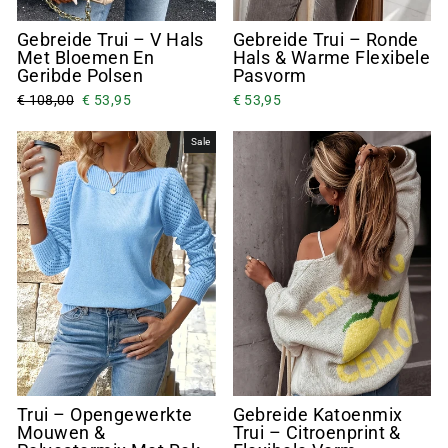
Gebreide Trui – V Hals
Gebreide Trui – Ronde
Met Bloemen En
Hals & Warme Flexibele
Geribde Polsen
Pasvorm
€ 108,00
€ 53,95
€ 53,95
Sale
Trui – Opengewerkte
Gebreide Katoenmix
Mouwen &
Trui – Citroenprint &