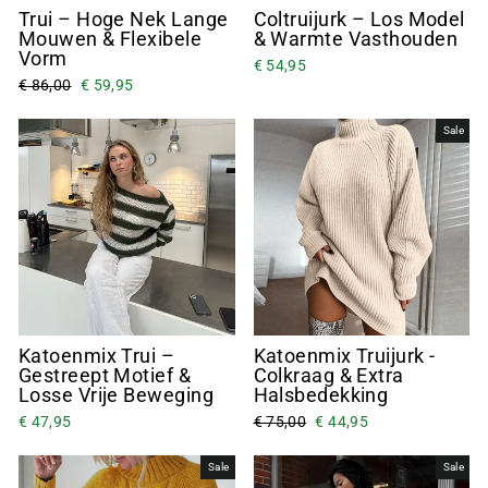
Trui – Hoge Nek Lange
Coltruijurk – Los Model
Mouwen & Flexibele
& Warmte Vasthouden
Vorm
€ 54,95
€ 86,00
€ 59,95
Sale
Katoenmix Trui –
Katoenmix Truijurk -
Gestreept Motief &
Colkraag & Extra
Losse Vrije Beweging
Halsbedekking
€ 47,95
€ 75,00
€ 44,95
Sale
Sale