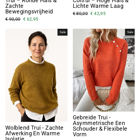
Trui – Ronde Hals &
Coltrui – Hoge Hals &
Zachte
Lichte Warme Laag
Bewegingsvrijheid
€ 80,00
€ 42,95
€ 90,00
€ 62,95
Sale
Sale
Gebreide Trui -
Asymmetrische Een
Wolblend Trui - Zachte
Schouder & Flexibele
Afwerking En Warme
Vorm
Isolatie