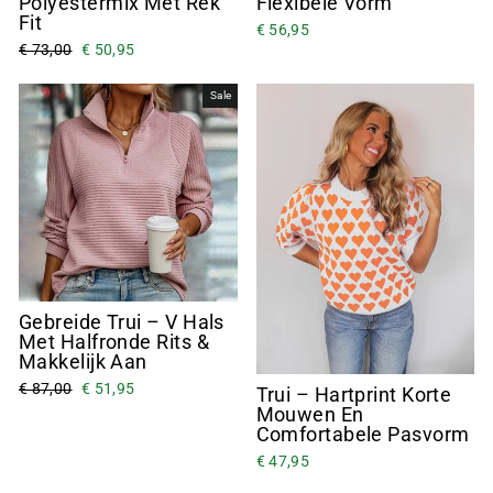
Polyestermix Met Rek
Flexibele Vorm
Fit
€ 56,95
€ 73,00
€ 50,95
Sale
Gebreide Trui – V Hals
Met Halfronde Rits &
Makkelijk Aan
€ 87,00
€ 51,95
Trui – Hartprint Korte
Mouwen En
Comfortabele Pasvorm
€ 47,95