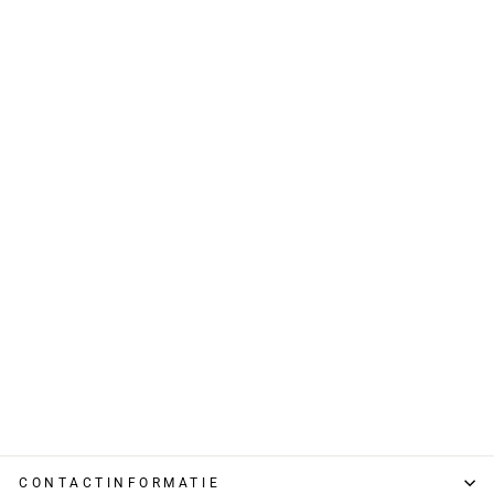
Gebreide Trui -
Volledige Rits En
Zachte Warme
Voering
€ 53,95
CONTACTINFORMATIE