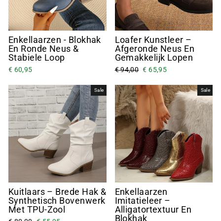
Enkellaarzen - Blokhak
Loafer Kunstleer –
En Ronde Neus &
Afgeronde Neus En
Stabiele Loop
Gemakkelijk Lopen
€ 60,95
€ 94,00
€ 65,95
Sale
Sale
Kuitlaars – Brede Hak &
Enkellaarzen
Synthetisch Bovenwerk
Imitatieleer –
Met TPU-Zool
Alligatortextuur En
Blokhak