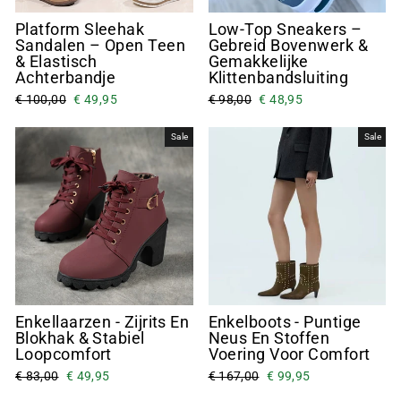
Platform Sleehak
Low-Top Sneakers –
Sandalen – Open Teen
Gebreid Bovenwerk &
& Elastisch
Gemakkelijke
Achterbandje
Klittenbandsluiting
€ 100,00
€ 49,95
€ 98,00
€ 48,95
Sale
Sale
Enkellaarzen - Zijrits En
Enkelboots - Puntige
Blokhak & Stabiel
Neus En Stoffen
Loopcomfort
Voering Voor Comfort
€ 83,00
€ 49,95
€ 167,00
€ 99,95