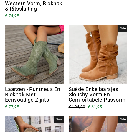
Western Vorm, Blokhak
& Ritssluiting
€ 74,95
Sale
Laarzen - Puntneus En
Suède Enkellaarsjes –
Blokhak Met
Slouchy Vorm En
Eenvoudige Zijrits
Comfortabele Pasvorm
€ 77,95
€ 124,00
€ 61,95
Sale
Sale