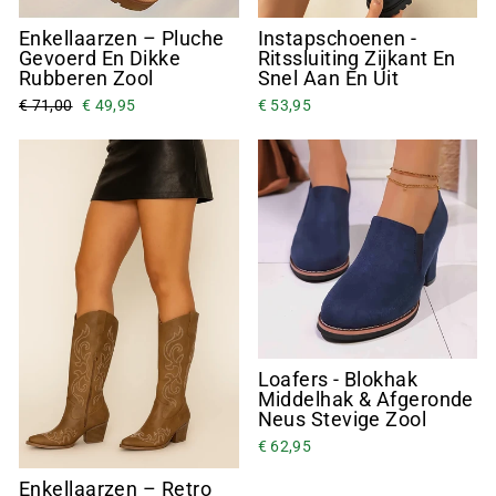
Enkellaarzen – Pluche
Instapschoenen -
Gevoerd En Dikke
Ritssluiting Zijkant En
Rubberen Zool
Snel Aan En Uit
€ 71,00
€ 49,95
€ 53,95
Loafers - Blokhak
Middelhak & Afgeronde
Neus Stevige Zool
€ 62,95
Enkellaarzen – Retro