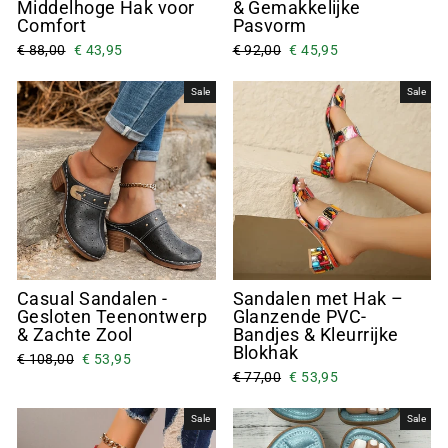
Middelhoge Hak voor
& Gemakkelijke
Comfort
Pasvorm
€ 88,00
€ 43,95
€ 92,00
€ 45,95
Sale
Sale
Casual Sandalen -
Sandalen met Hak –
Gesloten Teenontwerp
Glanzende PVC-
& Zachte Zool
Bandjes & Kleurrijke
Blokhak
€ 108,00
€ 53,95
€ 77,00
€ 53,95
Sale
Sale