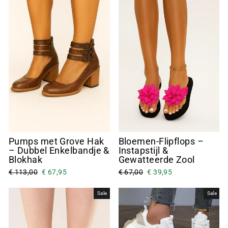
Pumps met Grove Hak
Bloemen-Flipflops –
– Dubbel Enkelbandje &
Instapstijl &
Blokhak
Gewatteerde Zool
€ 113,00
€ 67,95
€ 67,00
€ 39,95
Sale
Sale