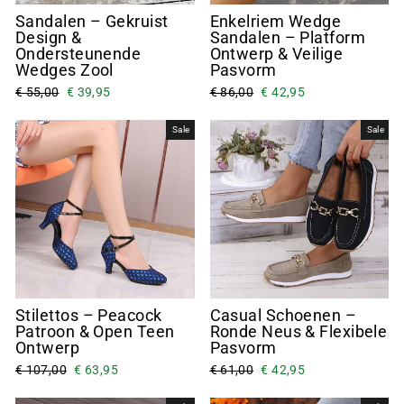
Sandalen – Gekruist
Enkelriem Wedge
Design &
Sandalen – Platform
Ondersteunende
Ontwerp & Veilige
Wedges Zool
Pasvorm
€ 55,00
€ 39,95
€ 86,00
€ 42,95
Sale
Sale
Stilettos – Peacock
Casual Schoenen –
Patroon & Open Teen
Ronde Neus & Flexibele
Ontwerp
Pasvorm
€ 107,00
€ 63,95
€ 61,00
€ 42,95