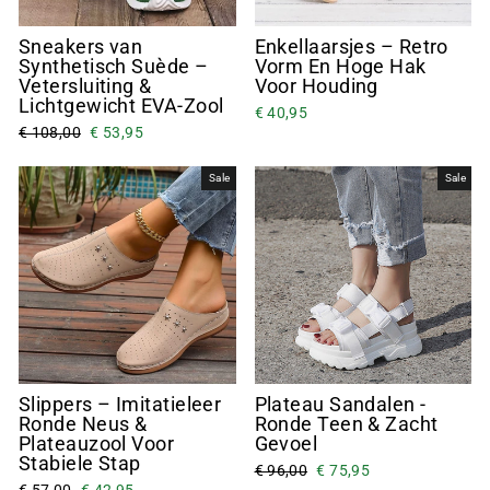
Sneakers van
Enkellaarsjes – Retro
Synthetisch Suède –
Vorm En Hoge Hak
Vetersluiting &
Voor Houding
Lichtgewicht EVA-Zool
€ 40,95
€ 108,00
€ 53,95
Sale
Sale
Slippers – Imitatieleer
Plateau Sandalen -
Ronde Neus &
Ronde Teen & Zacht
Plateauzool Voor
Gevoel
Stabiele Stap
€ 96,00
€ 75,95
€ 57,00
€ 42,95