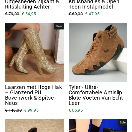
Uitgesneden Zijkant &
Kruisbandjes & Open
Ritssluiting Achter
Teen Instapmodel
€ 79,00
€ 54,95
€ 69,00
€ 47,95
Sale
Laarzen met Hoge Hak
Tyler - Ultra-
– Glanzend PU
Comfortabele Antislip
Bovenwerk & Spitse
Blote Voeten Van Echt
Neus
Leer
€ 146,00
€ 99,95
€ 65,95
Sale