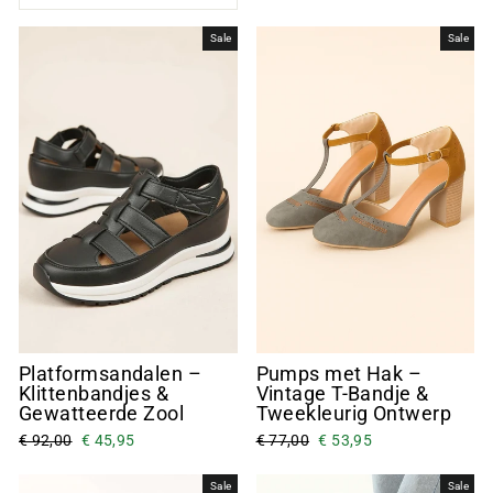
Sale
Sale
Platformsandalen –
Pumps met Hak –
Klittenbandjes &
Vintage T-Bandje &
Gewatteerde Zool
Tweekleurig Ontwerp
€ 92,00
€ 45,95
€ 77,00
€ 53,95
Sale
Sale