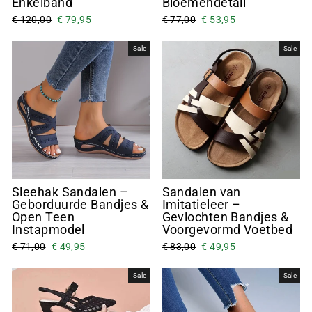
Enkelband
Bloemendetail
€ 120,00
€ 79,95
€ 77,00
€ 53,95
Sale
Sale
Sleehak Sandalen –
Sandalen van
Geborduurde Bandjes &
Imitatieleer –
Open Teen
Gevlochten Bandjes &
Instapmodel
Voorgevormd Voetbed
€ 71,00
€ 49,95
€ 83,00
€ 49,95
Sale
Sale