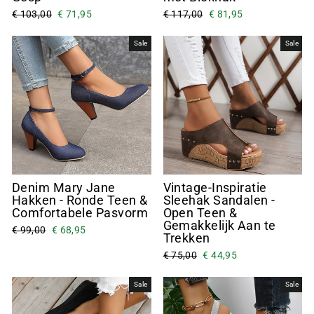
€ 103,00
€ 71,95
€ 117,00
€ 81,95
Sale
Sale
Denim Mary Jane
Vintage-Inspiratie
Hakken - Ronde Teen &
Sleehak Sandalen -
Comfortabele Pasvorm
Open Teen &
Gemakkelijk Aan te
€ 99,00
€ 68,95
Trekken
€ 75,00
€ 44,95
Sale
Sale