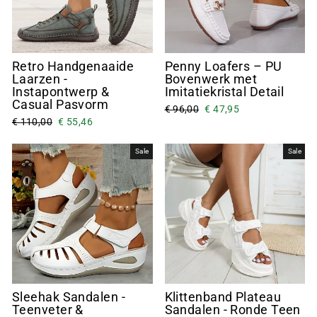
Retro Handgenaaide
Penny Loafers – PU
Laarzen -
Bovenwerk met
Instapontwerp &
Imitatiekristal Detail
Casual Pasvorm
€ 96,00
€ 47,95
€ 110,00
€ 55,46
Sale
Sale
Sleehak Sandalen -
Klittenband Plateau
Teenveter &
Sandalen - Ronde Teen