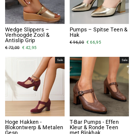
“
Wedge Slippers –
Pumps – Spitse Teen &
Verhoogde Zool &
Hak
Antislip Grip
€ 96,00
€ 66,95
€ 72,00
€ 42,95
Sale
Sale
Hoge Hakken -
T-Bar Pumps - Effen
Blokontwerp & Metalen
Kleur & Ronde Teen
Gesp
met Blokhak