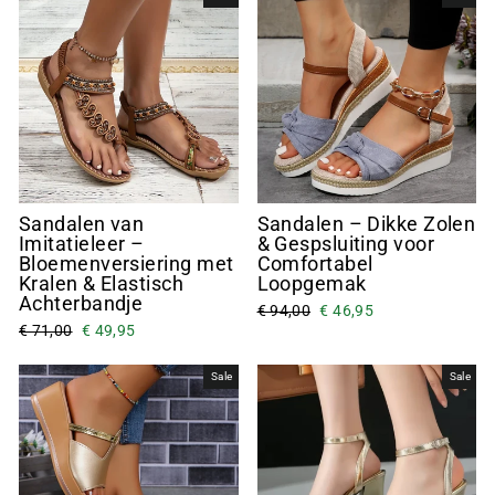
Sandalen van
Sandalen – Dikke Zolen
Imitatieleer –
& Gespsluiting voor
Bloemenversiering met
Comfortabel
Kralen & Elastisch
Loopgemak
Achterbandje
€ 94,00
€ 46,95
€ 71,00
€ 49,95
Sale
Sale