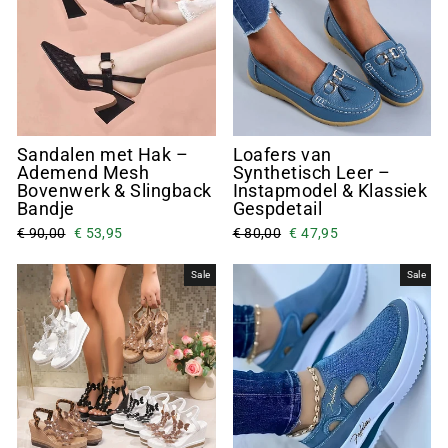
Sandalen met Hak –
Loafers van
Ademend Mesh
Synthetisch Leer –
Bovenwerk & Slingback
Instapmodel & Klassiek
Bandje
Gespdetail
€ 90,00
€ 53,95
€ 80,00
€ 47,95
Sale
Sale