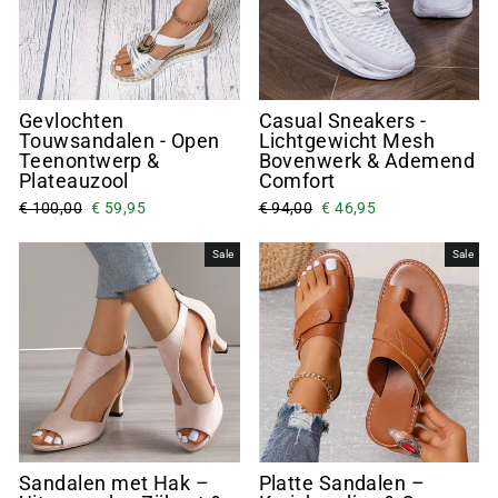
Gevlochten
Casual Sneakers -
Touwsandalen - Open
Lichtgewicht Mesh
Teenontwerp &
Bovenwerk & Ademend
Plateauzool
Comfort
€ 100,00
€ 59,95
€ 94,00
€ 46,95
Sale
Sale
Sandalen met Hak –
Platte Sandalen –