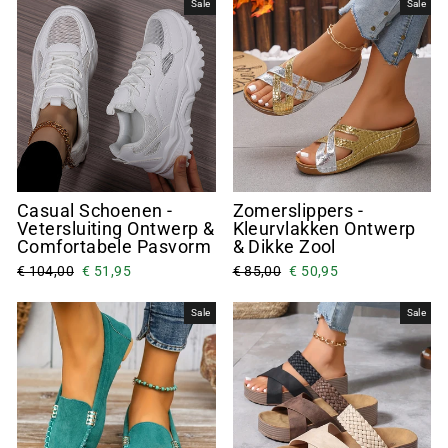
Sale
Sale
Casual Schoenen -
Zomerslippers -
Vetersluiting Ontwerp &
Kleurvlakken Ontwerp
Comfortabele Pasvorm
& Dikke Zool
€ 104,00
€ 51,95
€ 85,00
€ 50,95
Sale
Sale