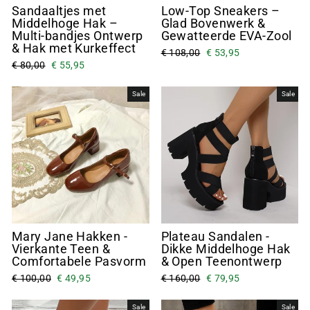
Sandaaltjes met
Low-Top Sneakers –
Middelhoge Hak –
Glad Bovenwerk &
Multi-bandjes Ontwerp
Gewatteerde EVA-Zool
& Hak met Kurkeffect
€ 108,00
€ 53,95
€ 80,00
€ 55,95
Sale
Sale
Mary Jane Hakken -
Plateau Sandalen -
Vierkante Teen &
Dikke Middelhoge Hak
Comfortabele Pasvorm
& Open Teenontwerp
€ 100,00
€ 49,95
€ 160,00
€ 79,95
Sale
Sale