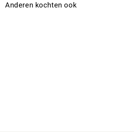
Anderen kochten ook
Sale
Gebreide Trui –
Losse Ronde Hals
& Zachte
Bewegingsvrijheid
€ 80,00
€ 55,95