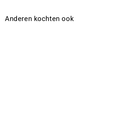
Anderen kochten ook
Sale
Jurk -
Bloemenprint &
Taillelint Detail
€ 80,99
€ 40,95