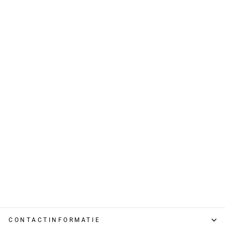
Sale
Capri-Broek –
Trekkoord &
Stevige Stof Met
Zakken
€ 70,00
€ 48,95
CONTACTINFORMATIE