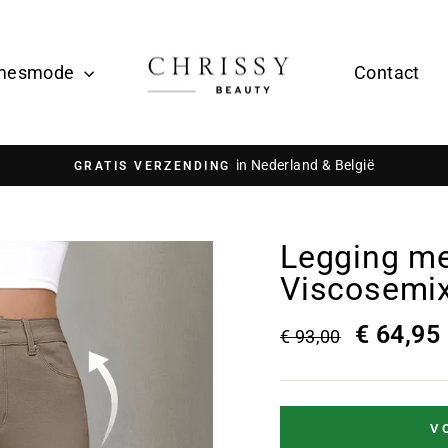
mesmode
Contact
in Nederland & België
GRATIS VERZENDING
Legging me
Viscosemix
€ 64,95
€ 93,00
V