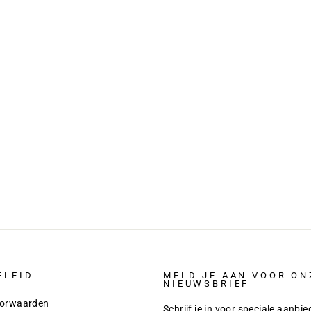
¢
ELEID
MELD JE AAN VOOR ON
NIEUWSBRIEF
orwaarden
Schrijf je in voor speciale aanbie