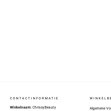
Jumpsuit – Ruchesmouwen &
Ceintuur Voor Getailleerde Taille
€ 54,95
€ 52,95
CONTACTINFORMATIE
WINKELB
Winkelnaam:
ChrissyBeauty
Algemene Vo