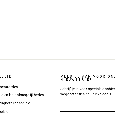
¢
ELEID
MELD JE AAN VOOR ON
NIEUWSBRIEF
orwaarden
Schrijf je in voor speciale aanbie
weggeefacties en unieke deals.
eid en betaalmogelijkheden
rugbetalingsbeleid
eleid