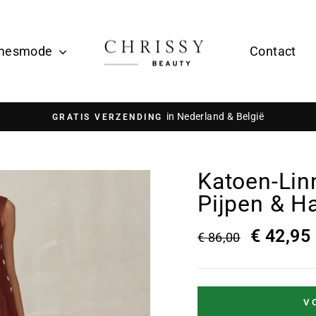
mesmode
Contact
in Nederland & België
GRATIS VERZENDING
Katoen-Lin
Pijpen & H
€ 42,95
€ 86,00
V