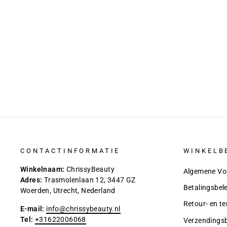
Katoen-Linnen Jumpsuit – Brede
Pijpen & Handige Zakjes
€ 86,00
€ 42,95
CONTACTINFORMATIE
WINKELB
Winkelnaam:
ChrissyBeauty
Algemene Vo
Adres:
Trasmolenlaan 12, 3447 GZ
Betalingsbel
Woerden, Utrecht, Nederland
Retour- en te
E-mail:
info@chrissybeauty.nl
Tel:
+31622006068
Verzendingsb