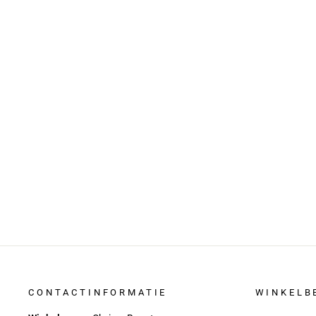
Maxi Jurk Met Bloemenprint En V-
hals - Ceintuurmotief & 3/4
Mouwen
€ 88,99
€ 44,95
CONTACTINFORMATIE
WINKELB