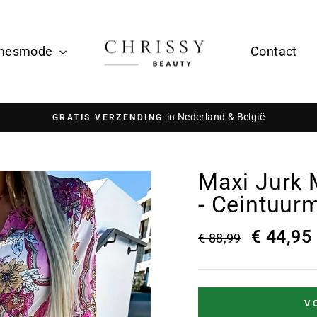
mesmode
Contact
in Nederland & België
GRATIS VERZENDING
Maxi Jurk 
- Ceintuur
€ 44,95
€ 88,99
V