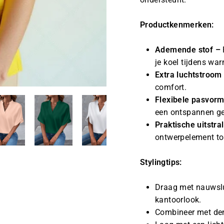
Productkenmerken:
Ademende stof –
je koel tijdens wa
Extra luchtstroom
comfort.
Flexibele pasvorm
een ontspannen ge
Praktische uitstra
ontwerpelement toe
Stylingtips:
Draag met nauwslu
kantoorlook.
Combineer met den