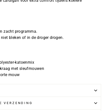
e cardigan voor extra comfort tijdens koelere
n zacht programma.
 niet bleken of in de droger drogen.
olyester-katoenmix
 kraag met sleufmouwen
korte mouw
LE VERZENDING