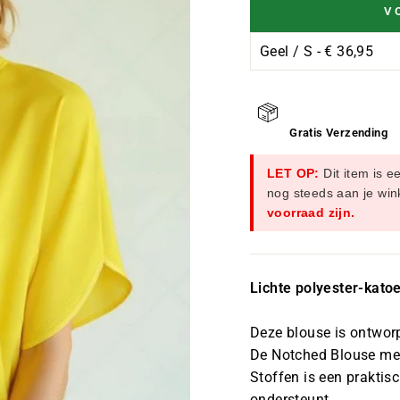
Ã
V
Gratis Verzending
LET OP:
Dit item is e
nog steeds aan je wi
voorraad zijn.
Lichte polyester-kat
Deze blouse is ontworp
De Notched Blouse me
Stoffen is een praktis
ondersteunt.