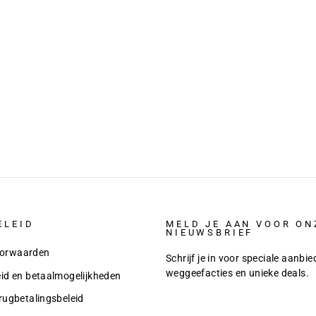
â
ELEID
MELD JE AAN VOOR ON
NIEUWSBRIEF
orwaarden
Schrijf je in voor speciale aanbie
weggeefacties en unieke deals.
eid en betaalmogelijkheden
rugbetalingsbeleid