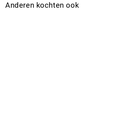
Anderen kochten ook
Sale
Oversized
Corduroy Shirt -
Lange Mouwen &
Functionele
Zakjes
€ 53,00
€ 36,95