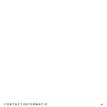
Sale
T-shirt – Lange
Mouwen & V-hals
met
Knoopdecoratie
€ 75,00
€ 44,95
CONTACTINFORMATIE